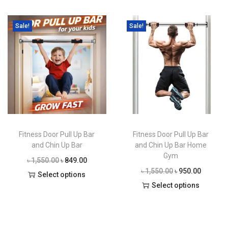
i
o
Sale!
Sale!
n
Fitness Door Pull Up Bar
Fitness Door Pull Up Bar
and Chin Up Bar
and Chin Up Bar Home
Gym
O
C
৳
1,550.00
৳
849.00
O
C
৳
1,550.00
৳
950.00
r
u
Select options
r
u
Select options
T
i
r
T
i
r
h
g
r
h
g
r
i
i
e
i
i
e