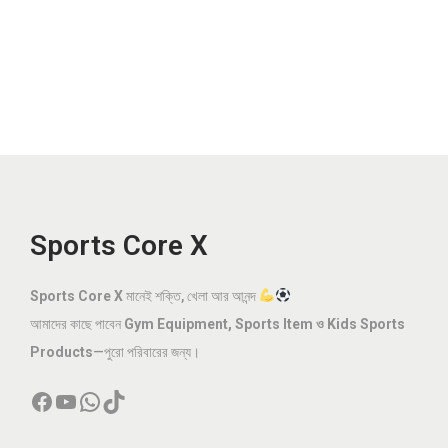
i
r
g
r
i
e
n
n
a
t
l
p
p
r
r
i
Sports Core X
i
c
c
e
e
i
Sports Core X
মানেই শক্তি, খেলা আর আনন্দ
w
s
আমাদের কাছে পাবেন
Gym Equipment, Sports Item ও Kids Sports
a
:
Products
—পুরো পরিবারের জন্য।
s
৳
Facebook
YouTube
WhatsApp
TikTok
:
৳
1