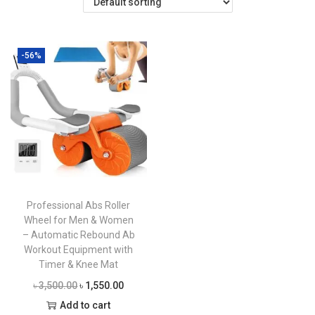
i
o
n
-56%
Professional Abs Roller
Wheel for Men & Women
– Automatic Rebound Ab
Workout Equipment with
Timer & Knee Mat
O
C
৳
3,500.00
৳
1,550.00
r
u
Add to cart